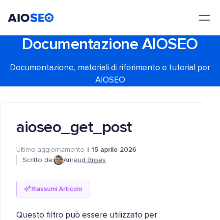
AIOSEO
Il Miglior Plugin e Toolkit SEO per WordPress
Documentazione AIOSEO
Documentazione, materiali di riferimento e tutorial per
AIOSEO
aioseo_get_post
Ultimo aggiornamento il
15 aprile 2026
Scritto da:
Arnaud Broes
Riassumi Articolo
Questo filtro può essere utilizzato per