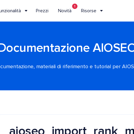
1
unzionalità
Prezzi
Novità
Risorse
Documentazione AIOSE
cumentazione, materiali di riferimento e tutorial per AIO
aioseo_import_rank_m