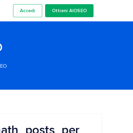
Accedi
Ottieni AIOSEO
O
SEO
ath_posts_per_