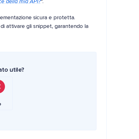
ce della mia API?
“.
ementazione sicura e protetta.
i attivare gli snippet, garantendo la
to utile?
o