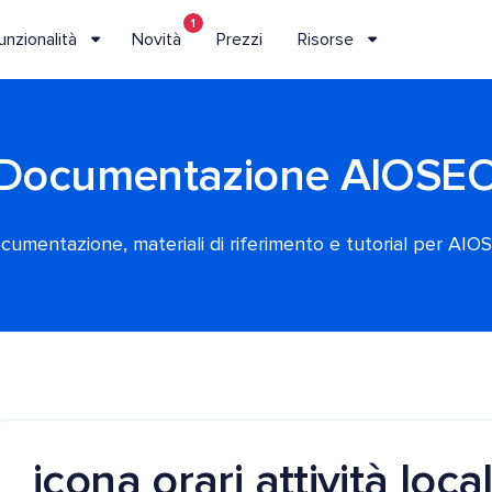
1
unzionalità
Novità
Prezzi
Risorse
Documentazione AIOSE
cumentazione, materiali di riferimento e tutorial per AIO
icona orari attività loc