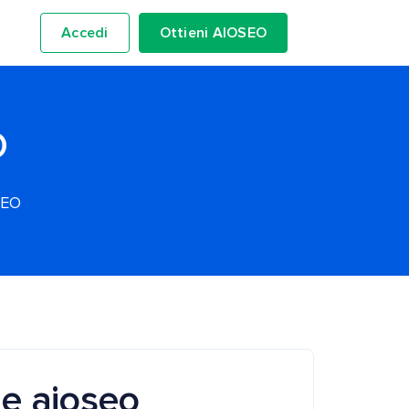
Accedi
Ottieni AIOSEO
O
SEO
ale aioseo