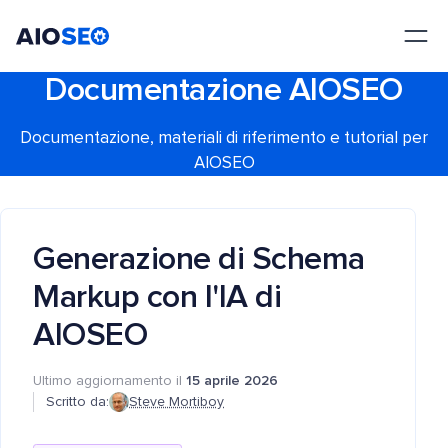
AIOSEO
Il Miglior Plugin e Toolkit SEO per WordPress
Documentazione AIOSEO
Documentazione, materiali di riferimento e tutorial per
AIOSEO
Generazione di Schema
Markup con l'IA di
AIOSEO
Ultimo aggiornamento il
15 aprile 2026
Scritto da:
Steve Mortiboy