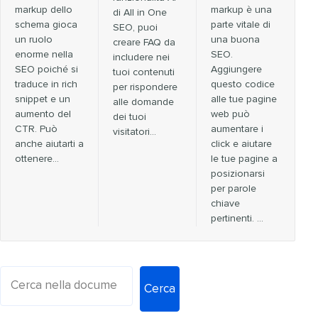
markup dello
markup è una
di All in One
schema gioca
parte vitale di
SEO, puoi
un ruolo
una buona
creare FAQ da
enorme nella
SEO.
includere nei
SEO poiché si
Aggiungere
tuoi contenuti
traduce in rich
questo codice
per rispondere
snippet e un
alle tue pagine
alle domande
aumento del
web può
dei tuoi
CTR. Può
aumentare i
visitatori…
anche aiutarti a
click e aiutare
ottenere...
le tue pagine a
posizionarsi
per parole
chiave
pertinenti. …
Cerca