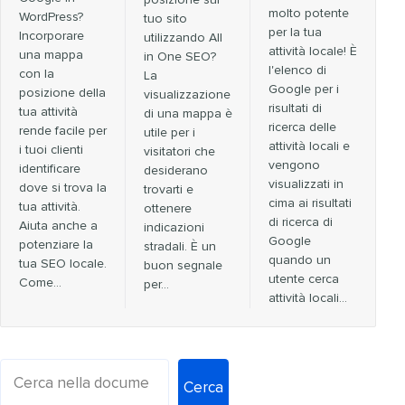
posizione sul
molto potente
WordPress?
tuo sito
per la tua
Incorporare
utilizzando All
attività locale! È
una mappa
in One SEO?
l'elenco di
con la
La
Google per i
posizione della
visualizzazione
risultati di
tua attività
di una mappa è
ricerca delle
rende facile per
utile per i
attività locali e
i tuoi clienti
visitatori che
vengono
identificare
desiderano
visualizzati in
dove si trova la
trovarti e
cima ai risultati
tua attività.
ottenere
di ricerca di
Aiuta anche a
indicazioni
Google
potenziare la
stradali. È un
quando un
tua SEO locale.
buon segnale
utente cerca
Come...
per...
attività locali…
Cerca