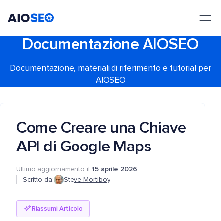
AIOSEO
Il Miglior Plugin e Toolkit SEO per WordPress
Documentazione AIOSEO
Documentazione, materiali di riferimento e tutorial per
AIOSEO
Come Creare una Chiave
API di Google Maps
Ultimo aggiornamento il
15 aprile 2026
Scritto da:
Steve Mortiboy
Riassumi Articolo