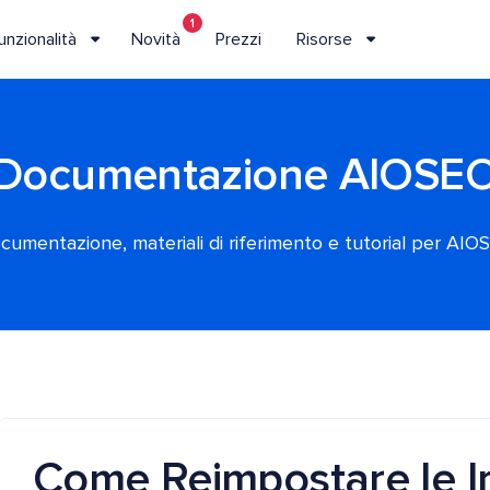
1
unzionalità
Novità
Prezzi
Risorse
Documentazione AIOSE
cumentazione, materiali di riferimento e tutorial per AIO
Come Reimpostare le I