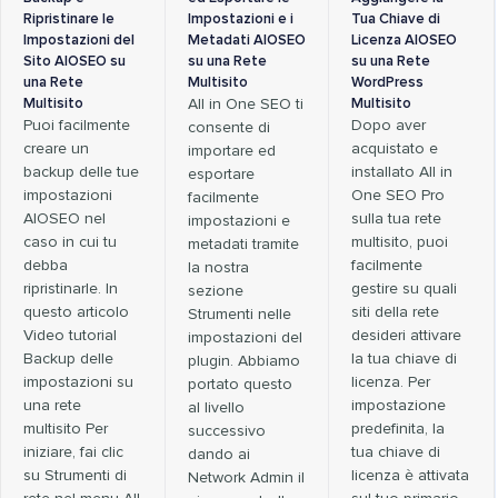
Ripristinare le
Impostazioni e i
Tua Chiave di
Impostazioni del
Metadati AIOSEO
Licenza AIOSEO
Sito AIOSEO su
su una Rete
su una Rete
una Rete
Multisito
WordPress
Multisito
All in One SEO ti
Multisito
Puoi facilmente
Dopo aver
consente di
creare un
acquistato e
importare ed
backup delle tue
installato All in
esportare
impostazioni
One SEO Pro
facilmente
AIOSEO nel
sulla tua rete
impostazioni e
caso in cui tu
multisito, puoi
metadati tramite
debba
facilmente
la nostra
ripristinarle. In
gestire su quali
sezione
questo articolo
siti della rete
Strumenti nelle
Video tutorial
desideri attivare
impostazioni del
Backup delle
la tua chiave di
plugin. Abbiamo
impostazioni su
licenza. Per
portato questo
una rete
impostazione
al livello
multisito Per
predefinita, la
successivo
iniziare, fai clic
tua chiave di
dando ai
su Strumenti di
licenza è attivata
Network Admin il