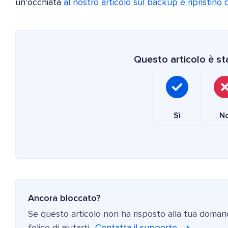
un'occhiata
al nostro articolo sul backup e ripristino 
Questo articolo è sta
Sì
N
Ancora bloccato?
Se questo articolo non ha risposto alla tua doman
felice di aiutarti.
Contatta il supporto