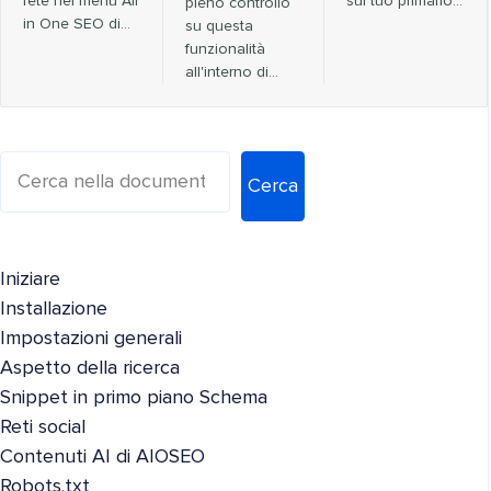
rete nel menu All
sul tuo primario…
pieno controllo
in One SEO di…
su questa
funzionalità
all'interno di…
Cerca
Iniziare
Installazione
Impostazioni generali
Aspetto della ricerca
Snippet in primo piano Schema
Reti social
Contenuti AI di AIOSEO
Robots.txt