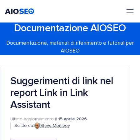
AIOSEO
Il Miglior Plugin e Toolkit SEO per WordPress
Documentazione AIOSEO
Documentazione, materiali di riferimento e tutorial per
AIOSEO
Suggerimenti di link nel
report Link in Link
Assistant
Ultimo aggiornamento il
15 aprile 2026
Scritto da:
Steve Mortiboy