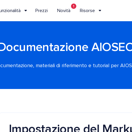
1
unzionalità
Prezzi
Novità
Risorse
Documentazione AIOSE
cumentazione, materiali di riferimento e tutorial per AIO
Impostazione del Mark