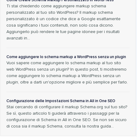
Come Creare Schema Markup Personalizzato in WordPress
Ti stai chiedendo come aggiungere markup schema
personalizzato al tuo sito WordPress? Il markup schema
personalizzato è un codice che dice a Google esattamente
cosa significano i tuoi contenuti, non solo cosa dicono.
Aggiungerlo può rendere le tue pagine idonee per i risultati
avanzati in...
Come aggiungere lo schema markup a WordPress senza un plugin
Vuoi sapere come aggiungere lo schema markup al tuo sito
web WordPress senza un plugin? In questo post, ti mostreremo
come aggiungere lo schema markup a WordPress senza un
plugin, oltre a darti un'opzione migliore e più semplice per farlo.
Configurazione delle Impostazioni Schema in All in One SEO
Stai cercando di configurare il markup Schema.org sul tuo sito?
Se sì, questo articolo ti guiderà attraverso i passaggi per la
configurazione di Schema in All in One SEO. Se non sei sicuro
di cosa sia il markup Schema, consulta la nostra guida...