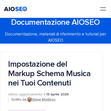
AIOSEO
Il Miglior Plugin e Toolkit SEO per WordPress
Documentazione AIOSEO
Documentazione, materiali di riferimento e tutorial per
AIOSEO
Impostazione del
Markup Schema Musica
nei Tuoi Contenuti
Ultimo aggiornamento il
15 aprile 2026
Scritto da:
Steve Mortiboy