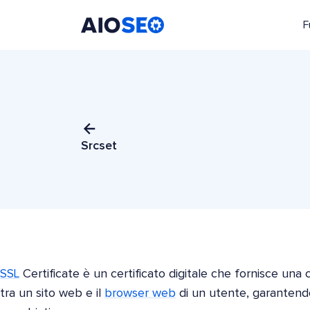
F
AIOSEO
Il Miglior Plugin e Toolkit SEO per WordPress
Srcset
SSL
Certificate è un certificato digitale che fornisce una
tra un sito web e il
browser web
di un utente, garantendo 