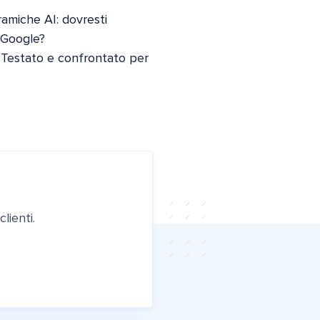
oramiche AI: dovresti
i Google?
 Testato e confrontato per
lienti.