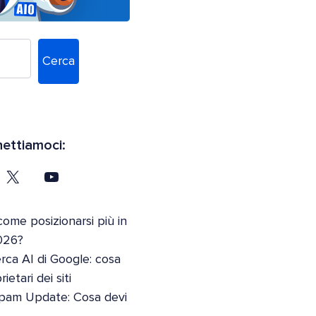
Cerca
ettiamoci:
come posizionarsi più in
026?
erca AI di Google: cosa
etari dei siti
pam Update: Cosa devi