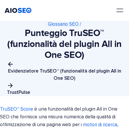
AIOSEO
Il Miglior Plugin e Toolkit SEO per WordPress
Glossario SEO /
Punteggio TruSEO™
(funzionalità del plugin All in
One SEO)
Evidenziatore TruSEO™ (funzionalità del plugin All in
One SEO)
TrustPulse
TruSEO™ Score
è una funzionalità del plugin All in One
SEO che fornisce una misura numerica della qualità di
ottimizzazione di una pagina web per i
motori di ricerca
,