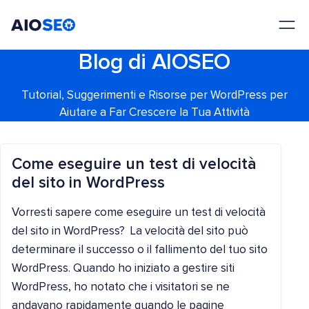
AIOSEO
Il Miglior Plugin e Toolkit SEO per WordPress
Blog di AIOSEO
Tutorial, Suggerimenti e Risorse per WordPress per
Aiutare a Far Crescere la Tua Attività
Come eseguire un test di velocità
del sito in WordPress
Vorresti sapere come eseguire un test di velocità
del sito in WordPress? La velocità del sito può
determinare il successo o il fallimento del tuo sito
WordPress. Quando ho iniziato a gestire siti
WordPress, ho notato che i visitatori se ne
andavano rapidamente quando le pagine