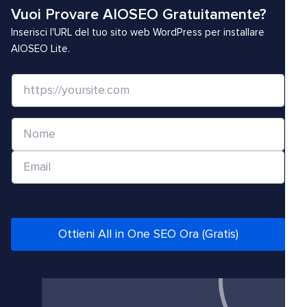
Vuoi Provare AIOSEO Gratuitamente?
Inserisci l'URL del tuo sito web WordPress per installare
AIOSEO Lite.
S
i
t
N
o
o
W
E
m
e
m
e
b
a
*
/
i
U
l
Ottieni All in One SEO Ora (Gratis)
R
*
L
*