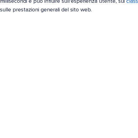
millisecondi e può influire sull'esperienza utente, sui
class
sulle prestazioni generali del sito web.