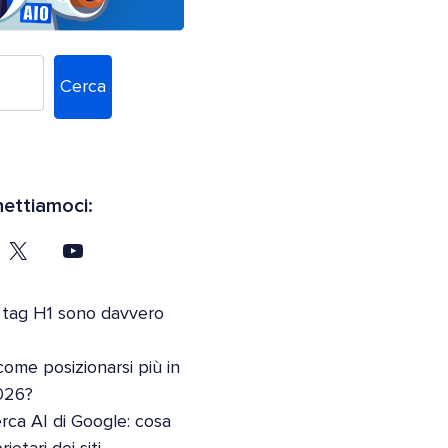
Cerca
ettiamoci:
 tag H1 sono davvero
come posizionarsi più in
026?
erca AI di Google: cosa