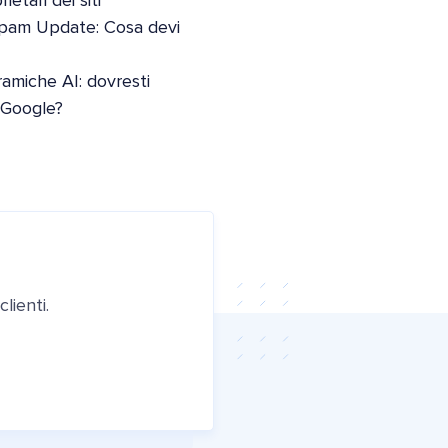
etari dei siti
pam Update: Cosa devi
oramiche AI: dovresti
i Google?
lienti.