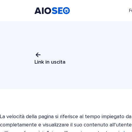
F
AIOSEO
Il Miglior Plugin e Toolkit SEO per WordPress
Link in uscita
La velocità della pagina si riferisce al tempo impiegato 
completamente e visualizzare il suo contenuto all'utente