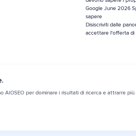
devono sapere i propri
Google June 2026 S
sapere
Disiscriviti dalle pan
accettare l'offerta d
e.
ano AIOSEO per dominare i risultati di ricerca e attrarre più c