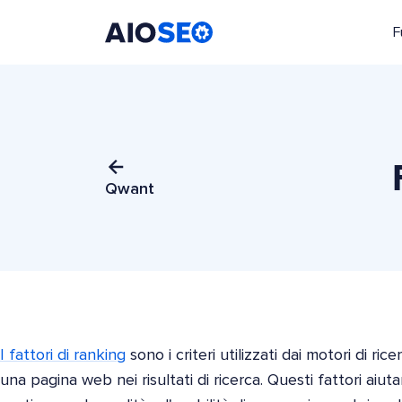
F
AIOSEO
Il Miglior Plugin e Toolkit SEO per WordPress
Qwant
I fattori di ranking
sono i criteri utilizzati dai motori di ri
una pagina web nei risultati di ricerca. Questi fattori aiuta