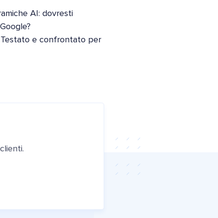
oramiche AI: dovresti
i Google?
 Testato e confrontato per
lienti.