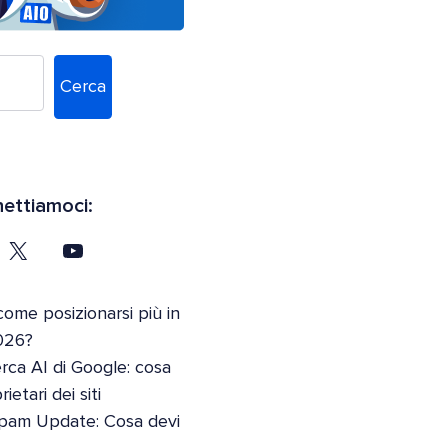
Cerca
ettiamoci:
come posizionarsi più in
026?
erca AI di Google: cosa
etari dei siti
pam Update: Cosa devi