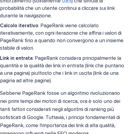
smorzamento (solitamente
0.85
) che simula la
probabilità che un utente continui a cliccare sui link
durante la navigazione.
Calcolo iterativo
: PageRank viene calcolato
iterativamente, con ogni iterazione che affina i valori di
PageRank fino a quando non convergono a un insieme
stabile di valori.
Link in entrata
: PageRank considera principalmente la
quantità e la qualità dei link in entrata (link che puntano
a una pagina) piuttosto che i link in uscita (link da una
pagina ad altre pagine).
Sebbene PageRank fosse un algoritmo rivoluzionario
nei primi tempi dei motori di ricerca, ora è solo uno dei
tanti fattori considerati negli algoritmi di ranking più
sofisticati di Google. Tuttavia, i principi fondamentali di
PageRank, come l'importanza dei link di alta qualità,
rimangono influenti nella SEO moderna.