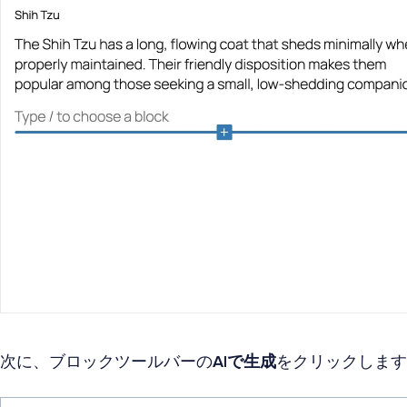
次に、ブロックツールバーの
AIで生成
をクリックします