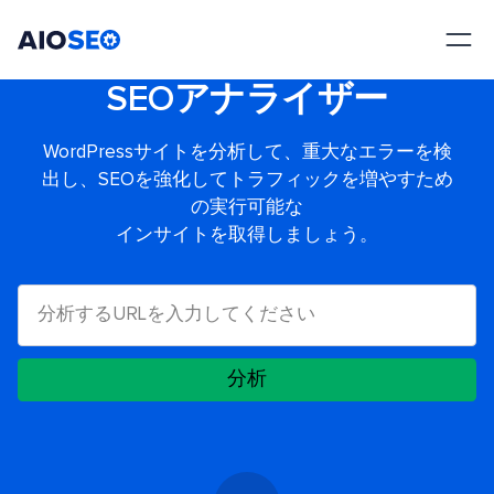
AIOSEO
最高のWordPress SEOプラグインとツールキット
SEOアナライザー
WordPressサイトを分析して、重大なエラーを検
出し、SEOを強化してトラフィックを増やすため
の実行可能な
インサイトを取得しましょう。
分析