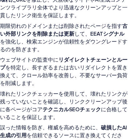
壊れたURL
を修正し、大規模なサイトやAI生成コンテ
ンツライブラリ全体でより迅速なクリーンアップと一
貫したリンク衛生を保証します。
期限切れのドメインまたは削除されたページを指す
古
い外部リンクを削除または更新
して、
EEATシグナル
を強化し、検索エンジンが信頼性をダウングレードす
るのを防ぎます。
ウェブサイトの監査中に
リダイレクトチェーンとルー
プ
を特定し、長すぎるまたは古いリダイレクトを置き
換えて、クロール効率を改善し、不要なサーバー負荷
を削減します。
壊れたリンクチェッカーを使用して、壊れたリンクが
残っていないことを確認し、リンククリーンアップ後
に各ページがコア
テクニカルSEOチェック
に合格して
いることを保証します。
誤った情報を防ぎ、権威を高めるために、
破損したAI
生成の引用
を信頼できるソースに置き換えてくださ