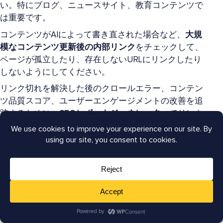
い。特にブログ、ニュースサイト、教育コンテンツで
は重要です。
コンテンツがAIによって書き直された場合など、
大規
模なコンテンツ更新後の内部リンク
をチェックして、
ページが孤立したり、存在しないURLにリンクしたり
しないようにしてください。
リンク切れを解決した後のクロールエラー、コンテン
ツ品質スコア、ユーザーエンゲージメントの改善を追
跡するために、
SEOレポートジェネレーター
でリンク
の健全性を監視します。
成長中のWordPressウェブサイト全体で、クリーンで
最適化されたリンク構造を維持するために、
毎月完全
なウェブサイト監査を実行して、新しいリンク切れを
早期に検出
します。
AIOSEOのBroken Link Checkerで
継続的なリンクチェ
ックを自動化
し、最小限の手作業でSEO基盤をクリー
ンでスケーラブル、エラーのない状態に保ちます。