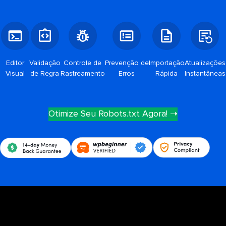
Editor
Validação
Controle de
Prevenção de
Importação
Atualizações
Visual
de Regra
Rastreamento
Erros
Rápida
Instantâneas
Otimize Seu Robots.txt Agora! ➝