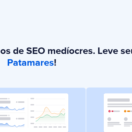
dos de SEO medíocres. Leve s
Patamares
!