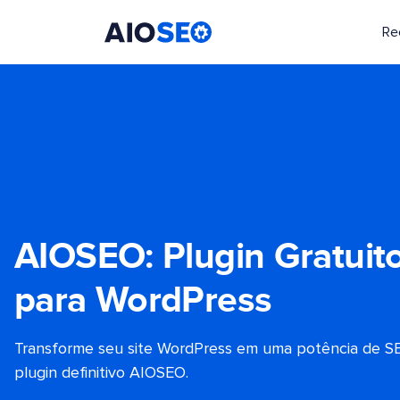
Re
AIOSEO
O Melhor Plugin e Kit de Ferramentas de SEO para WordPress
AIOSEO: Plugin Gratuit
para WordPress
Transforme seu site WordPress em uma potência de S
plugin definitivo AIOSEO.