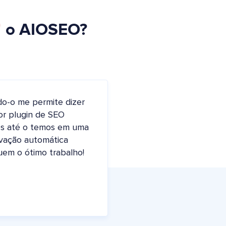
 o AIOSEO?
do-o me permite dizer
or plugin de SEO
nós até o temos em uma
vação automática
uem o ótimo trabalho!