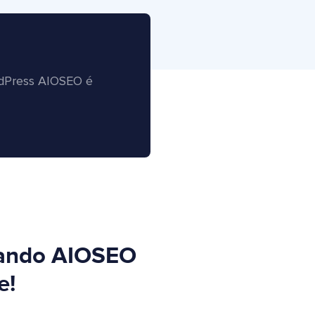
rdPress AIOSEO é
ando AIOSEO
e!