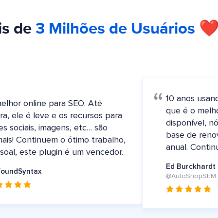
is de
3 Milhões de Usuários
❤️
10 anos usan
elhor online para SEO. Até
que é o melh
ra, ele é leve e os recursos para
disponível, 
es sociais, imagens, etc… são
base de reno
ais! Continuem o ótimo trabalho,
anual. Contin
soal, este plugin é um vencedor.
Ed Burckhardt
foundSyntax
@AutoShopSEM