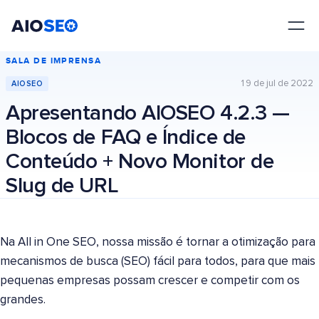
AIOSEO
O Melhor Plugin e Kit de Ferramentas de SEO para WordPress
SALA DE IMPRENSA
19 de jul de 2022
AIOSEO
Apresentando AIOSEO 4.2.3 —
Blocos de FAQ e Índice de
Conteúdo + Novo Monitor de
Slug de URL
Na All in One SEO, nossa missão é tornar a otimização para
mecanismos de busca (SEO) fácil para todos, para que mais
pequenas empresas possam crescer e competir com os
grandes.