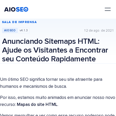
AIOSEO
O Melhor Plugin e Kit de Ferramentas de SEO para WordPress
SALA DE IMPRENSA
12 de ago. de 2021
AIOSEO
v4.1.3
Anunciando Sitemaps HTML:
Ajude os Visitantes a Encontrar
seu Conteúdo Rapidamente
Um ótimo SEO significa tornar seu site atraente para
humanos
e
mecanismos de busca.
Por isso, estamos muito animados em anunciar nosso novo
recurso:
Mapas do site HTML
.
Vamos mergulhar e ver como esse recurso poderoso pode