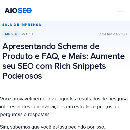
AIOSEO
O Melhor Plugin e Kit de Ferramentas de SEO para WordPress
SALA DE IMPRENSA
2 de fev. de 2021
AIOSEO
v4.0.13
Apresentando Schema de
Produto e FAQ, e Mais: Aumente
seu SEO com Rich Snippets
Poderosos
Você provavelmente já viu aqueles resultados de pesquisa
interessantes com avaliações em estrelas e preços ou
perguntas e respostas.
Sim, sabemos que você estava pedindo por isso…