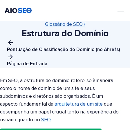
AIOSEO
O Melhor Plugin e Kit de Ferramentas de SEO para WordPress
Glossário de SEO /
Estrutura do Domínio
Pontuação de Classificação do Domínio (no Ahrefs)
Página de Entrada
Em SEO, a estrutura de domínio refere-se à
maneira
como o nome de domínio de um site e seus
subdomínios e diretórios são organizados.
É um
aspecto fundamental da
arquitetura de um site
que
desempenha um papel crucial tanto na experiência do
usuário quanto no
SEO
.