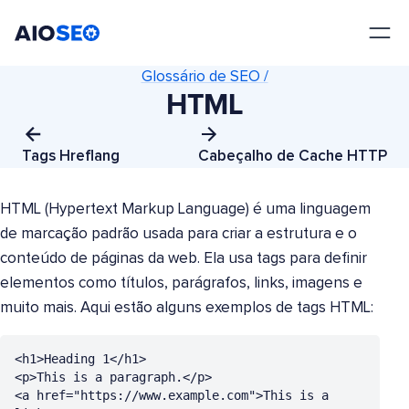
AIOSEO
O Melhor Plugin e Kit de Ferramentas de SEO para WordPress
Glossário de SEO /
HTML
Tags Hreflang
Cabeçalho de Cache HTTP
HTML (Hypertext Markup Language) é uma linguagem
de marcação padrão usada para criar a estrutura e o
conteúdo de páginas da web. Ela usa tags para definir
elementos como títulos, parágrafos, links, imagens e
muito mais. Aqui estão alguns exemplos de tags HTML:
<h1>Heading 1</h1>

<p>This is a paragraph.</p>

<a href="https://www.example.com">This is a 