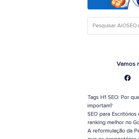
Vamos n
Tags H1 SEO: Por que
importam?
SEO para Escritórios
ranking melhor no G
A reformulação da Pe