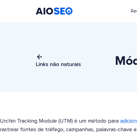
Re
AIOSEO
O Melhor Plugin e Kit de Ferramentas de SEO para WordPress
Mód
Links não naturais
Urchin Tracking Module (UTM) é um método para
adicio
rastrear fontes de tráfego, campanhas, palavras-chave e