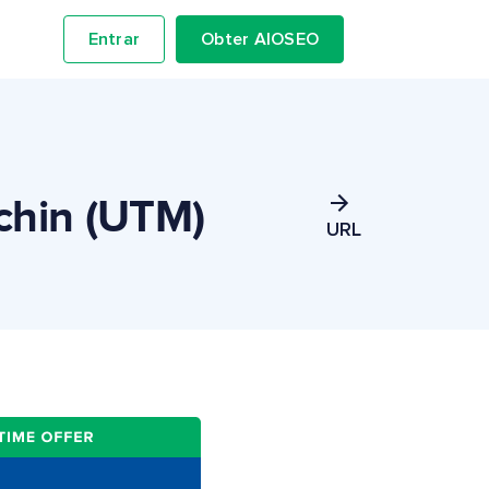
Entrar
Obter AIOSEO
chin (UTM)
URL