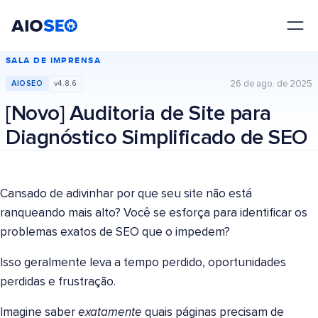
AIOSEO
O Melhor Plugin e Kit de Ferramentas de SEO para WordPress
SALA DE IMPRENSA
26 de ago. de 2025
AIOSEO
v4.8.6
[Novo] Auditoria de Site para
Diagnóstico Simplificado de SEO
Cansado de adivinhar por que seu site não está
ranqueando mais alto? Você se esforça para identificar os
problemas exatos de SEO que o impedem?
Isso geralmente leva a tempo perdido, oportunidades
perdidas e frustração.
Imagine saber
exatamente
quais páginas precisam de