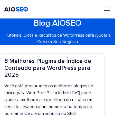
AIOSEO
O Melhor Plugin e Kit de Ferramentas de SEO para WordPress
Blog AIOSEO
Tutoriais, Dicas e Recursos de WordPress para Ajudar a
Crescer Seu Negócio
8 Melhores Plugins de Índice de
Conteúdo para WordPress para
2025
Você está procurando os melhores plugins de
índice para WordPress? Um índice (ToC) pode
ajudar a melhorar a experiência do usuário em
seu site, levando a um aumento no tempo de
permanência e a um impulso no SEO.