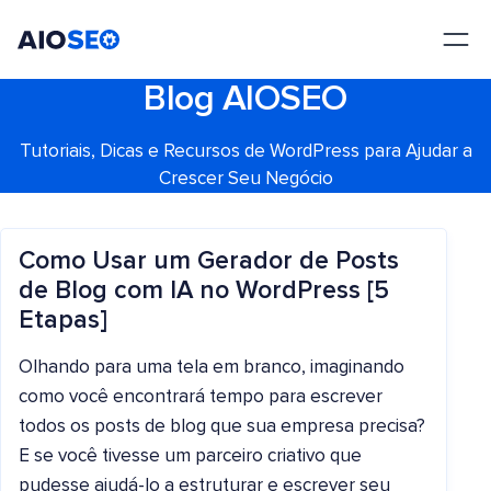
AIOSEO
O Melhor Plugin e Kit de Ferramentas de SEO para WordPress
Blog AIOSEO
Tutoriais, Dicas e Recursos de WordPress para Ajudar a
Crescer Seu Negócio
Como Usar um Gerador de Posts
de Blog com IA no WordPress [5
Etapas]
Olhando para uma tela em branco, imaginando
como você encontrará tempo para escrever
todos os posts de blog que sua empresa precisa?
E se você tivesse um parceiro criativo que
pudesse ajudá-lo a estruturar e escrever seu