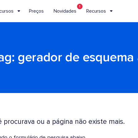
1
cursos
Preços
Novidades
Recursos
ag:
gerador de esquema 
procurava ou a página não existe mais.
do o formulário de pesquisa abaixo.