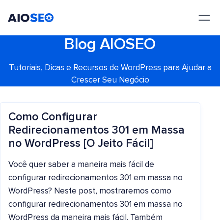
AIOSEO
O Melhor Plugin e Kit de Ferramentas de SEO para WordPress
Blog AIOSEO
Tutoriais, Dicas e Recursos de WordPress para Ajudar a
Crescer Seu Negócio
Como Configurar
Redirecionamentos 301 em Massa
no WordPress [O Jeito Fácil]
Você quer saber a maneira mais fácil de
configurar redirecionamentos 301 em massa no
WordPress? Neste post, mostraremos como
configurar redirecionamentos 301 em massa no
WordPress da maneira mais fácil. Também