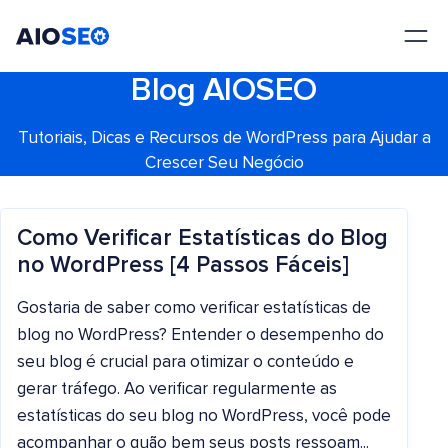
AIOSEO
O Melhor Plugin e Kit de Ferramentas de SEO para WordPress
Blog AIOSEO
Tutoriais, Dicas e Recursos de WordPress para Ajudar a
Crescer Seu Negócio
Como Verificar Estatísticas do Blog
no WordPress [4 Passos Fáceis]
Gostaria de saber como verificar estatísticas de
blog no WordPress? Entender o desempenho do
seu blog é crucial para otimizar o conteúdo e
gerar tráfego. Ao verificar regularmente as
estatísticas do seu blog no WordPress, você pode
acompanhar o quão bem seus posts ressoam...