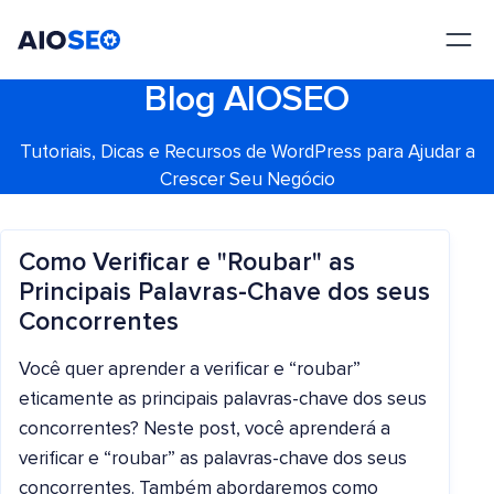
AIOSEO
O Melhor Plugin e Kit de Ferramentas de SEO para WordPress
Blog AIOSEO
Tutoriais, Dicas e Recursos de WordPress para Ajudar a
Crescer Seu Negócio
Como Verificar e "Roubar" as
Principais Palavras-Chave dos seus
Concorrentes
Você quer aprender a verificar e “roubar”
eticamente as principais palavras-chave dos seus
concorrentes? Neste post, você aprenderá a
verificar e “roubar” as palavras-chave dos seus
concorrentes. Também abordaremos como