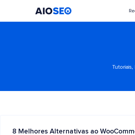
Re
AIOSEO
O Melhor Plugin e Kit de Ferramentas de SEO para WordPress
Tutoriais
8 Melhores Alternativas ao WooComm