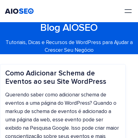
AIOSEO
O Melhor Plugin e Kit de Ferramentas de SEO para WordPress
Blog AIOSEO
Tutoriais, Dicas e Recursos de WordPress para Ajudar a
Crescer Seu Negócio
Como Adicionar Schema de
Eventos ao seu Site WordPress
Querendo saber como adicionar schema de
eventos a uma página do WordPress? Quando o
markup de schema de eventos é adicionado a
uma página da web, esse evento pode ser
exibido na Pesquisa Google. Isso pode criar maior
conscientização sobre seus eventos e mais