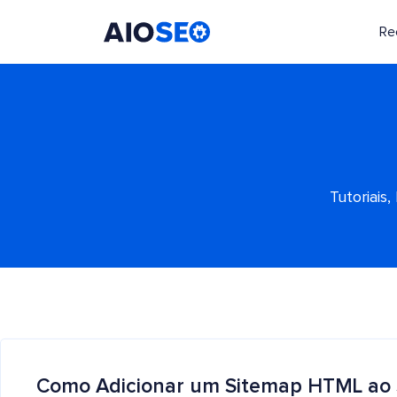
Re
AIOSEO
O Melhor Plugin e Kit de Ferramentas de SEO para WordPress
Tutoriais
Como Adicionar um Sitemap HTML ao 