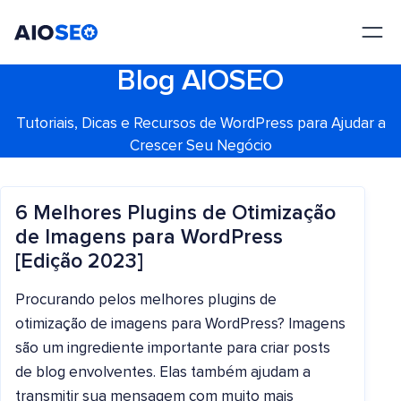
AIOSEO
O Melhor Plugin e Kit de Ferramentas de SEO para WordPress
Blog AIOSEO
Tutoriais, Dicas e Recursos de WordPress para Ajudar a
Crescer Seu Negócio
6 Melhores Plugins de Otimização
de Imagens para WordPress
[Edição 2023]
Procurando pelos melhores plugins de
otimização de imagens para WordPress? Imagens
são um ingrediente importante para criar posts
de blog envolventes. Elas também ajudam a
transmitir sua mensagem com muito mais