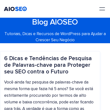
AIOSEO
O Melhor Plugin e Kit de Ferramentas de SEO para WordPress
Blog AIOSEO
Tutoriais, Dicas e Recursos de WordPress para Ajudar a
Crescer Seu Negócio
6 Dicas e Tendências de Pesquisa
de Palavras-chave para Proteger
seu SEO contra o Futuro
Você ainda faz pesquisa de palavras-chave da
mesma forma que fazia há 5 anos? Se você está
estritamente procurando por termos de alto
volume e baixa concorrência, pode estar ficando
para trás. A verdade é que a forma como as