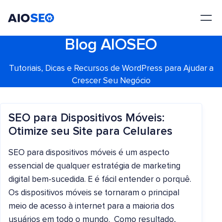
AIOSEO
O Melhor Plugin e Kit de Ferramentas de SEO para WordPress
Blog AIOSEO
Tutoriais, Dicas e Recursos de WordPress para Ajudar a
Crescer Seu Negócio
SEO para Dispositivos Móveis:
Otimize seu Site para Celulares
SEO para dispositivos móveis é um aspecto
essencial de qualquer estratégia de marketing
digital bem-sucedida. E é fácil entender o porquê.
Os dispositivos móveis se tornaram o principal
meio de acesso à internet para a maioria dos
usuários em todo o mundo. Como resultado,