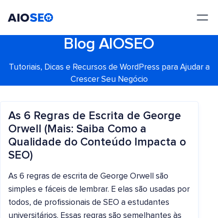
AIOSEO
O Melhor Plugin e Kit de Ferramentas de SEO para WordPress
Blog AIOSEO
Tutoriais, Dicas e Recursos de WordPress para Ajudar a
Crescer Seu Negócio
As 6 Regras de Escrita de George
Orwell (Mais: Saiba Como a
Qualidade do Conteúdo Impacta o
SEO)
As 6 regras de escrita de George Orwell são
simples e fáceis de lembrar. E elas são usadas por
todos, de profissionais de SEO a estudantes
universitários. Essas regras são semelhantes às