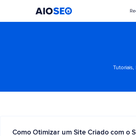
Re
AIOSEO
O Melhor Plugin e Kit de Ferramentas de SEO para WordPress
Tutoriais
Como Otimizar um Site Criado com o S