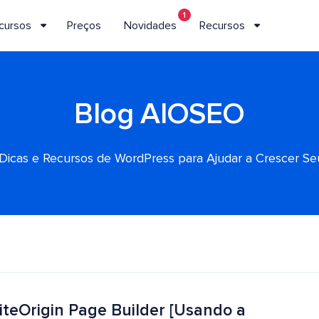
1
cursos
Preços
Novidades
Recursos
Blog AIOSEO
, Dicas e Recursos de WordPress para Ajudar a Crescer S
iteOrigin Page Builder [Usando a