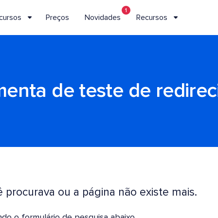
1
cursos
Preços
Novidades
Recursos
menta de teste de redire
procurava ou a página não existe mais.
do o formulário de pesquisa abaixo.