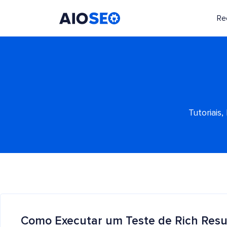
Re
AIOSEO
O Melhor Plugin e Kit de Ferramentas de SEO para WordPress
Tutoriais
Como Executar um Teste de Rich Resu