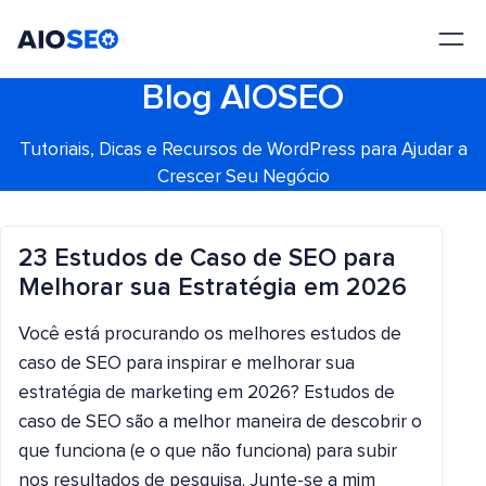
AIOSEO
O Melhor Plugin e Kit de Ferramentas de SEO para WordPress
Blog AIOSEO
Tutoriais, Dicas e Recursos de WordPress para Ajudar a
Crescer Seu Negócio
23 Estudos de Caso de SEO para
Melhorar sua Estratégia em 2026
Você está procurando os melhores estudos de
caso de SEO para inspirar e melhorar sua
estratégia de marketing em 2026? Estudos de
caso de SEO são a melhor maneira de descobrir o
que funciona (e o que não funciona) para subir
nos resultados de pesquisa. Junte-se a mim