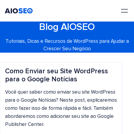
AIOSEO
O Melhor Plugin e Kit de Ferramentas de SEO para WordPress
Blog AIOSEO
Tutoriais, Dicas e Recursos de WordPress para Ajudar a
Crescer Seu Negócio
Como Enviar seu Site WordPress
para o Google Notícias
Você quer saber como enviar seu site WordPress
para o Google Notícias? Neste post, explicaremos
como fazer isso de forma rápida e fácil. Também
abordaremos como adicionar seu site ao Google
Publisher Center.