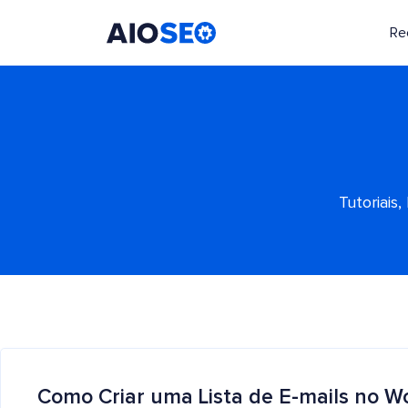
Re
AIOSEO
O Melhor Plugin e Kit de Ferramentas de SEO para WordPress
Tutoriais
Como Criar uma Lista de E-mails no W