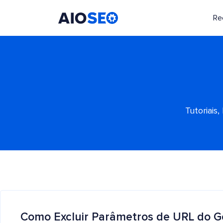
Re
AIOSEO
O Melhor Plugin e Kit de Ferramentas de SEO para WordPress
Tutoriais
Como Excluir Parâmetros de URL do Go