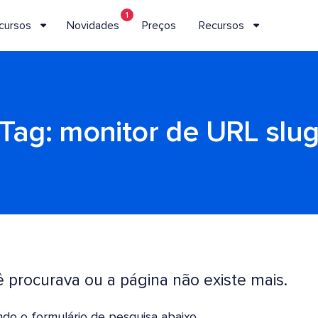
1
cursos
Novidades
Preços
Recursos
Tag:
monitor de URL slu
procurava ou a página não existe mais.
do o formulário de pesquisa abaixo.