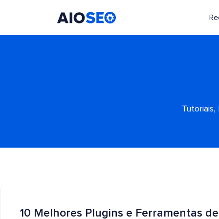
Re
AIOSEO
O Melhor Plugin e Kit de Ferramentas de SEO para WordPress
Tutoriais
10 Melhores Plugins e Ferramentas 